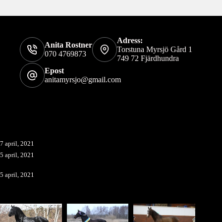
Kontaktinformation
Adress:
Anita Rostner
Torstuna Myrsjö Gård 1
070 4769873
749 72 Fjärdhundra
Epost
anitamyrsjo@gmail.com
Verksamhetens vardag
10 tips för att maxa stoets chanser till att bli dräktig
7 april, 2021
5 april, 2021
Att tänka på inför årets fölning
5 april, 2021