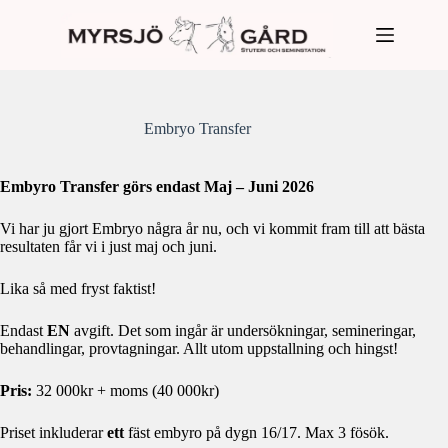
Hoppa
till
innehåll
Embryo Transfer
Embyro Transfer görs endast Maj – Juni 2026
Vi har ju gjort Embryo några år nu, och vi kommit fram till att bästa
resultaten får vi i just maj och juni.
Lika så med fryst faktist!
Endast
EN
avgift. Det som ingår är undersökningar, semineringar,
behandlingar, provtagningar. Allt utom uppstallning och hingst!
Pris:
32 000kr + moms (40 000kr)
Priset inkluderar
ett
fäst embyro på dygn 16/17. Max 3 fösök.